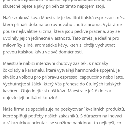
skutečně pijete a jaký příběh za tímto nápojem stojí.
Naše zrnková káva Maestrale je kvalitní italská espresso směs,
která přináší dokonalou rovnováhu chutí a aroma. Vybíráme
pouze nejkvalitnější zrna, která jsou pečlivě pražena, aby se
uvolnily jejich jedinečné vlastnosti. Tato směs je ideální pro
milovníky silné, aromatické kávy, kteří si chtějí vychutnat
pravou italskou kávu ve své domácnosti.
Maestrale nabízí intenzivní chuťový zážitek, s náznaky
čokolády a karamelu, které vytvářejí harmonické spojení. Je
skvělou volbou pro přípravu espresso, cappuccino nebo latte.
Vychutnejte si šálek, který Vás přenese do útulných italských
kaváren. Objednejte si naši kávu Maestrale ještě dnes a
objevte její unikátní kouzlo!
Naše firma se specializuje na poskytování kvalitních produktů,
které splňují potřeby našich zákazníků. S důrazem na inovaci
a zákaznickou orientaci se snažíme nabídnout to nejlepší, co