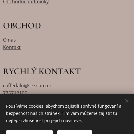
Obchodní podmínky
OBCHOD
O nás
Kontakt
RYCHLÝ KONTAKT
caffedalu@seznam.cz
736712100
Používáme cookies, abychom zajistili správné fungování a
bezpečnost našich stránek. Tím vám můžeme zajistit tu
Vytvořeno službou
Webnode
Cookies
nejlepší zkušenost při jejich návštěvě.
Jazyky