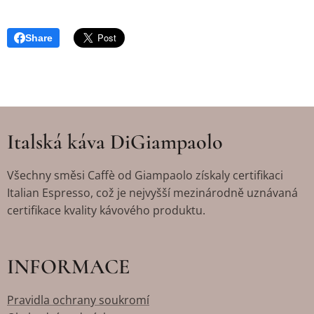
Share
Italská káva DiGiampaolo
Všechny směsi Caffè od Giampaolo získaly certifikaci
Italian Espresso, což je nejvyšší mezinárodně uznávaná
certifikace kvality kávového produktu.
INFORMACE
Pravidla ochrany soukromí