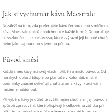
Jak si vychutnat kávu Maestrale
Nezáleží na tom, zda preferujete kávu černou nebo s mlékem,
káva Maestrale dokáže nadchnout v každé formě. Doporučuje
se vyzkoušet ji jako espresso, které zvýrazní její bohaté chutě,
nebo jako cappuccino s jemnou pěnou.
Původ směsí
Každá směs kávy má svůj vlastní příběh a místo původu. Od
horských oblastí Etiopie po plantáže v Kolumbii, místní
podmínky značně ovlivňují chuť a aroma kávy, která vám
můžeme nabídnout.
Při výběru kávy je důležité zvážit nejen chuť, ale i její původ a
způsob zpracování, které přispívají k celkovému zážitku při
pití. Tímto způsobem můžete lépe porozumět tomu, co