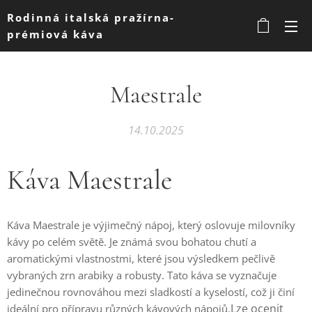
Rodinná italská pražírna-
prémiová káva
Maestrale
14.10.2025
Káva Maestrale
Káva Maestrale je výjimečný nápoj, který oslovuje milovníky
kávy po celém světě. Je známá svou bohatou chutí a
aromatickými vlastnostmi, které jsou výsledkem pečlivě
vybraných zrn arabiky a robusty. Tato káva se vyznačuje
jedinečnou rovnováhou mezi sladkostí a kyselostí, což ji činí
Lze ocenit
ideální pro přípravu různých kávových nápojů.