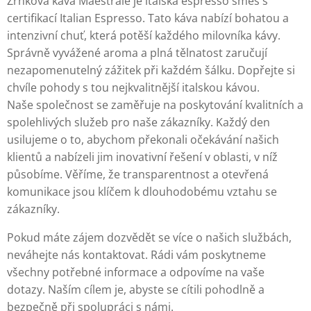
Zrnková káva Maestrale je italská espresso směs s
certifikací Italian Espresso. Tato káva nabízí bohatou a
intenzivní chuť, která potěší každého milovníka kávy.
Správně vyvážené aroma a plná tělnatost zaručují
nezapomenutelný zážitek při každém šálku. Dopřejte si
chvíle pohody s tou nejkvalitnější italskou kávou.
Naše společnost se zaměřuje na poskytování kvalitních a
spolehlivých služeb pro naše zákazníky. Každý den
usilujeme o to, abychom překonali očekávání našich
klientů a nabízeli jim inovativní řešení v oblasti, v níž
působíme. Věříme, že transparentnost a otevřená
komunikace jsou klíčem k dlouhodobému vztahu se
zákazníky.
Pokud máte zájem dozvědět se více o našich službách,
neváhejte nás kontaktovat. Rádi vám poskytneme
všechny potřebné informace a odpovíme na vaše
dotazy. Naším cílem je, abyste se cítili pohodlně a
bezpečně při spolupráci s námi.