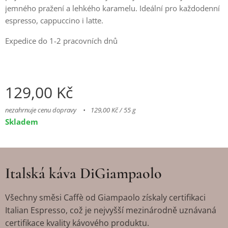
jemného pražení a lehkého karamelu. Ideální pro každodenní
espresso, cappuccino i latte.
Expedice do 1-2 pracovních dnů
129,00
Kč
nezahrnuje cenu dopravy
129,00 Kč / 55 g
Skladem
Italská káva DiGiampaolo
Všechny směsi Caffè od Giampaolo získaly certifikaci
Italian Espresso, což je nejvyšší mezinárodně uznávaná
certifikace kvality kávového produktu.