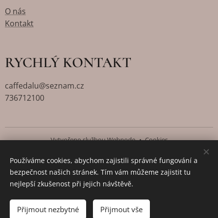
O nás
Kontakt
RYCHLÝ KONTAKT
caffedalu@seznam.cz
736712100
Vytvořeno službou
Webnode
Cookies
Používáme cookies, abychom zajistili správné fungování a
Jazyky
bezpečnost našich stránek. Tím vám můžeme zajistit tu
Čeština
English
nejlepší zkušenost při jejich návštěvě.
Do košíku
Přijmout nezbytné
Přijmout vše