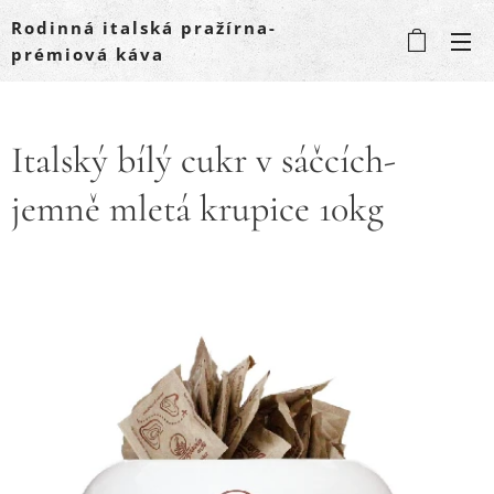
Rodinná italská pražírna-
prémiová káva
Italský bílý cukr v sáčcích-
jemně mletá krupice 10kg