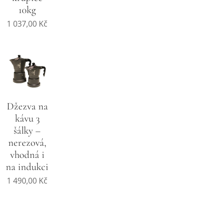
10kg
1 037,00
Kč
Džezva na
kávu 3
šálky –
nerezová,
vhodná i
na indukci
1 490,00
Kč