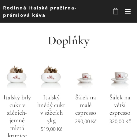
Rodinná italská pražírna-
prémiová káva
Doplňky
Italský bílý
Italský
Šálek na
Šálek na
cukr v
hnědý cukr
malé
větší
sáčcích-
v sáčcích
espresso
espresso
jemně
5kg
290,00
Kč
320,00
Kč
mletá
519,00
Kč
krupice